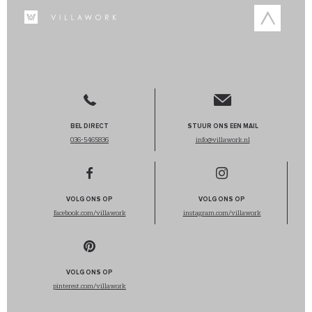
BEL DIRECT
STUUR ONS EEN MAIL
036-5465836
info@villawork.nl
VOLG ONS OP
VOLG ONS OP
facebook.com/villawork
instagram.com/villawork
VOLG ONS OP
pinterest.com/villawork