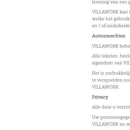
levering van een
VILLAWORK kan ni
welke het gebruik
en / of onderbreki
Auteursrechten
VILLAWORK behoud
Alle teksten , be
eigendom van VIL
Het is nadrukkelij
te verspreiden no
VILLAWORK.
Privacy
Alle door u verst
Uw persoonsgegev
VILLAWORK en wor