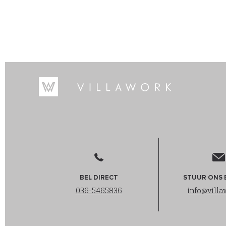
BEL DIRECT
STUUR ONS 
036-5465836
info@villa