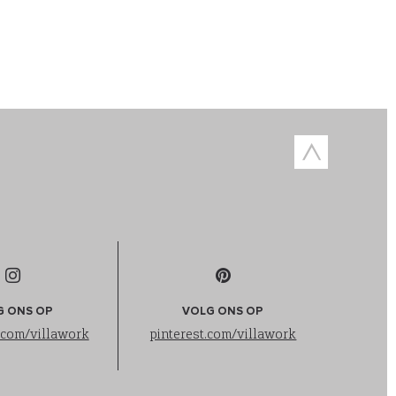
G ONS OP
VOLG ONS OP
.com/villawork
pinterest.com/villawork