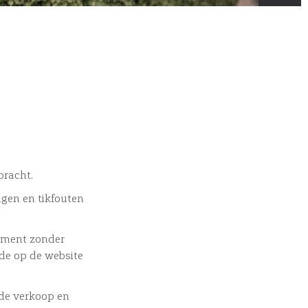
bracht.
ngen en tikfouten
moment zonder
de op de website
de verkoop en