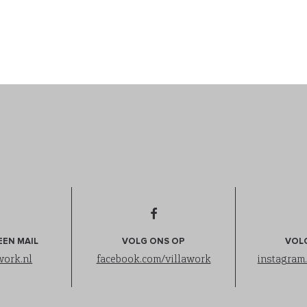
EEN MAIL
VOLG ONS OP
VOL
work.nl
facebook.com/villawork
instagram