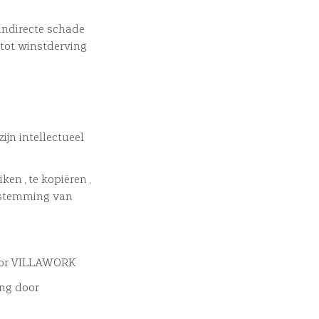
indirecte schade
 tot winstderving
jn intellectueel
en , te kopiëren ,
instemming van
 voor VILLAWORK
ing door