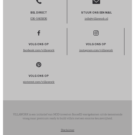
BEL DIRECT
STUUR ONS EEN MAIL
036-5465836
info@villawork.nl
VOLG ONS OP
VOLG ONS OP
facebook.com/villawork
instagram.com/villawork
VOLG ONS OP
pinterest.com/villawork
VILLAWORK is een initiatief van MOD-invest en BouwXS voortgekomen uit de toenemende
vraag naar premium ready to build villa’s met een enorme keuzevrijheid.
Disclaimer