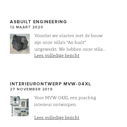
ASBUILT ENGINEERING
12 MAART 2020
Voordat we starten met de bouw
zijn onze villa's "As-built"
uitgewerkt. We hebben onze villa
Lees volledige bericht
die we in Noordwijkerhout gaan
realiseren 3D uitgeprint.
INTERIEURONTWERP MVW-04XL
27 NOVEMBER 2019
Voor MVW-04XL een prachtig
interieur ontworpen.
Lees volledige bericht