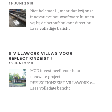
19 JUNI 2018
Niet helemaal , maar dankzij onze
innovatieve bouwsoftware kunnen
wij bij de betonfabrikant direct hun
Lees volledige bericht
machines aansturen en zelf onze
eigen funderingsbalken maken !
Mooi voor ons en daarom ook voor
u! Geborgde kwaliteit, geen
faalkosten, geen lange levertijden !
9 VILLAWORK VILLA’S VOOR
REFLECTIONZEIST !
Anders denken & anders doen geeft
15 JUNI 2018
Meer en soms ook Minder !
MOD invest heeft voor haar
nieuwste project
REFLECTIONZEIST VILLAWORK en
Lees volledige bericht
architectenbureau wUrck gevraagd
de engineering , realisatie en het
ontwerp van 9 zeer bijzondere
villa’s ter hand te nemen. Het