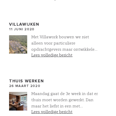
de verfijning van de indeling, de
routing en de basis voor het
verlichtingsplan. Bij Villawork heeft
u alle kennis en inspiratie onder
VILLAWIJKEN
11 JUNI 2020
een dak
Met Villawork bouwen we niet
alleen voor particuliere
opdrachtgevers maar ontwikkelen
Lees volledige bericht
we ook complete villawijken. Hier in
vogelvlucht ons project MeerZeist
met rechtsonder in aanbouw
www.reflectionzeist.nl. Iedere villa
is Op Maat gemaakt. Meer
THUIS WERKEN
26 MAART 2020
mogelijkk met Projectmatig
Particulier Opdrachtgeverschap.
Maandag gaat de 3e week in dat er
thuis moet worden gewerkt. Dan
maar het liefst in een met
Lees volledige bericht
meubelmaatwerk ingerichte