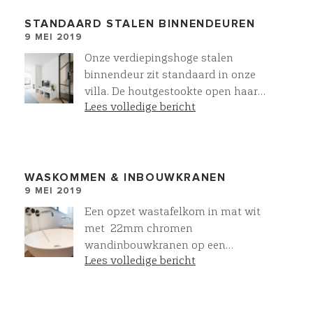
twee extra kamers. Voor de
buitengevel gebruiken we de
STANDAARD STALEN BINNENDEUREN
9 MEI 2019
prachtige gevelstenen van
steenfabriek Vogelensangh. Stenen
Onze verdiepingshoge stalen
met een intens diepe kleur, wat
binnendeur zit standaard in onze
resulteerd een zeer fraaie gevel!
villa. De houtgestookte open haard
Lees volledige bericht
komt uit onze eigen Villawork
collectie. Dit resulteert in een luxe
en sfeervolle zitkamer. Standaard
Meer bij Villawork
WASKOMMEN & INBOUWKRANEN
9 MEI 2019
Een opzet wastafelkom in mat wit
met 22mm chromen
wandinbouwkranen op een
Lees volledige bericht
meubelmaatwerk eiken onderkast.
Allemaal mogelijk binnen onze
eigen sanitair collectie. Niet zo
verwonderlijk dat 95% van onze