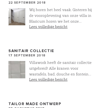
22 SEPTEMBER 2018
Wij horen het heel vaak. Gisteren bij
de vooroplevering van onze villa in
Blaricum horen we het onze
Lees volledige bericht
opdrachtgevers weer zeggen "Het
voelt zo goed" Wat ons betreft het
grootste compliment
SANITAIR COLLECTIE
17 SEPTEMBER 2018
Villawork heeft de sanitair collectie
uitgebreid! Alle kranen voor
wastafels, bad, douche en fontein
Lees volledige bericht
zijn als op- en inbouwkranen te
leveren. In de kleuren Chroom, RVS
en Mat Zwart. Alles compleet op
elkaar afgestemd. Meer oog voor
detail @villawork
TAILOR MADE ONTWERP