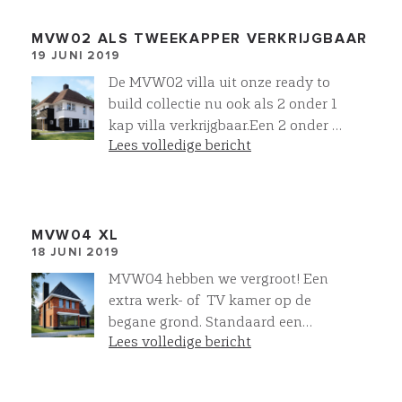
de dag ontwerpen we een eigen
plek! Aktief zitten aan het
MVW02 ALS TWEEKAPPER VERKRIJGBAAR
19 JUNI 2019
kookeiland bij het ontbijt of tijdens
het koken, 2 plekken om te kunnen
De MVW02 villa uit onze ready to
lezen in de zon, op de bank voor de
build collectie nu ook als 2 onder 1
TV of open haard en uitgebreid
kap villa verkrijgbaar.Een 2 onder 1
kunnen dineren aan een eettafel.
Lees volledige bericht
kap villa met de uitstraling van een
De ultieme manier van wonen
vrijstaande villa’s dat is de kracht
volgens Villawork
van VILLAWORK.
MVW04 XL
18 JUNI 2019
MVW04 hebben we vergroot! Een
extra werk- of TV kamer op de
begane grond. Standaard een
Lees volledige bericht
hoofdslaapkamer met inloopkast
en eigen 2e badkamer. Op de 2e
etage is de mogelijkheid voor nog