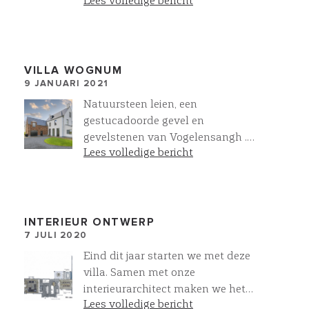
Lees volledige bericht
metselwerk en glas!
VILLA WOGNUM
9 JANUARI 2021
Natuursteen leien, een
gestucadoorde gevel en
gevelstenen van Vogelensangh .
Lees volledige bericht
Een fraaie combinatie voor deze
taylor made villa van Villawork
in Wognum
INTERIEUR ONTWERP
7 JULI 2020
Eind dit jaar starten we met deze
villa. Samen met onze
interieurarchitect maken we het
Lees volledige bericht
inrichtingsplan. Dit ontwerp is voor