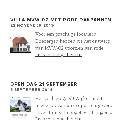
VILLA MVW-02 MET RODE DAKPANNEN
22 NOVEMBER 2019
Voor een prachtige locatie in
Driebergen hebben we het ontwerp
van MVW-02 voorzien van rode
Lees volledige bericht
dakpannen. ook met onze
Villawork collectie zijn volop
mogelijkheden om deze te
personaliseren!
OPEN DAG 21 SEPTEMBER
5 SEPTEMBER 2019
Het voelt zo goed! Wij horen dit
heel vaak van onze opdrachtgevers
als ze hun villa opgeleverd krijgen.
Lees volledige bericht
Wij willen u onze villa’s ook graag
laten voelen. Kom de sfeer proeven