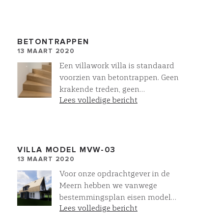
werkkamer. Zorg in deze lastige
tijden goed voor elkaar!
BETONTRAPPEN
13 MAART 2020
Een villawork villa is standaard
voorzien van betontrappen. Geen
krakende treden, geen
Lees volledige bericht
aftimmerlatten!. De betontrappen
kunnen we bekleden met parket,
tegels of betonsire. In deze villa is
de trap uitgevoerd met bloktredes.
Onze trapverlichting maakt het af.
VILLA MODEL MVW-03
13 MAART 2020
Voor onze opdrachtgever in de
Meern hebben we vanwege
bestemmingsplan eisen model
Lees volledige bericht
MVW-03 volledig omgebouwd.