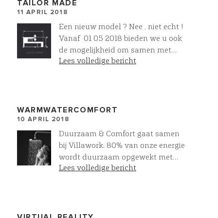
worden wederom top villa’s die
TAILOR MADE
11 APRIL 2018
normaal niet in projectvorm
worden aangeboden. Meer
Een nieuw model ? Nee , niet echt !
schoonheid , kwaliteit ,
Vanaf 01 05 2018 bieden we u ook
duurzaamheid en comfort voor
de mogelijkheid om samen met
jong tot oud gewoon standaard !
Lees volledige bericht
onze architect uw eigen unieke villa
te ontwerpen. Voor villa’s vanaf
1200 m3 t/m 7200 m3. Helemaal
naar uw wens of zoals wij dat ook
wel noemen : Tailor Made ! Meer
WARMWATERCOMFORT
10 APRIL 2018
luxe , kwaliteit en zekerheid blijft
gewoon standaard. Ons unieke TM-
Duurzaam & Comfort gaat samen
Stappenplan met bijbehorende
bij Villawork. 80% van onze energie
condities zijn vanaf 01 05 2018 op
wordt duurzaam opgewekt met
onze website te vinden of neem nu
Lees volledige bericht
aardwarmte. Dankzij onze
al direct contact met ons op.
warmtepomp heeft u voldoende
warm water om tegelijkertijd 2
regendouches te gebruiken
VIRTUAL REALITY