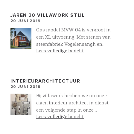
JAREN 30 VILLAWORK STIJL
20 JUNI 2019
Ons model MVW-04 is vergroot in
een XL uitvoering. Met stenen van
steenfabriek Vogelensangh en
Lees volledige bericht
prachtige natuursteen leien.
Klassieke jaren 30 architectuur in
een moderne uitstraling. Helemaal
Villawork
INTERIEURARCHITECTUUR
20 JUNI 2019
Bij villawork hebben we nu onze
eigen interieur architect in dienst.
een volgende stap in onze
Lees volledige bericht
dienstverlening. Voor MVW03XL
hebben we een voorstel uitgewerkt.
Voor verschillende activiteiten van