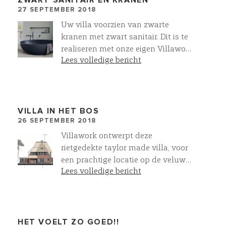
ZWART SANITAIR EN KRANEN
voor verwarming, warmwater en
27 SEPTEMBER 2018
verkoop op 15 december van 11.00
koeling.
uur tot 14.00 uur in het
Uw villa voorzien van zwarte
Informatiecentrum Kerckebosch in
kranen met zwart sanitair. Dit is te
Zeist . Meer info ? Meldt u aan op
realiseren met onze eigen Villawork
info@mod-invest.eu en u ontvangt
Lees volledige bericht
collectie
op 12 december exclusief alle
informatie over deze unieke
VILLAWORK villa's !
VILLA IN HET BOS
26 SEPTEMBER 2018
Villawork ontwerpt deze
rietgedekte taylor made villa, voor
een prachtige locatie op de veluwe.
Lees volledige bericht
Een droom!
HET VOELT ZO GOED!!