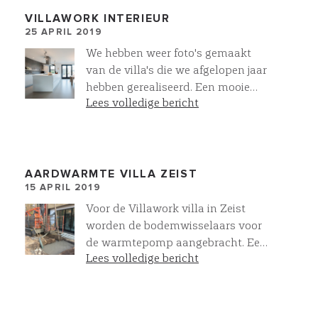
klanten kiezen voor een VIllawork
VILLAWORK INTERIEUR
25 APRIL 2019
badkamer
We hebben weer foto's gemaakt
van de villa's die we afgelopen jaar
hebben gerealiseerd. Een mooie
Lees volledige bericht
woon-eetkeuken met onze
gietvloeren, mineraal cement op de
wand en een fraaie Bulthaup B1
keuken.
AARDWARMTE VILLA ZEIST
15 APRIL 2019
Voor de Villawork villa in Zeist
worden de bodemwisselaars voor
de warmtepomp aangebracht. Een
Lees volledige bericht
all-electric villa waarbij met
aardwarmte techniek warmte en
koude wordt onttrokken aan de
aarde door dit bronsysteem