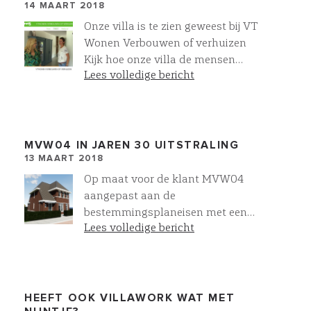
14 MAART 2018
Onze villa is te zien geweest bij VT
Wonen Verbouwen of verhuizen
Kijk hoe onze villa de mensen
Lees volledige bericht
raakt!
MVW04 IN JAREN 30 UITSTRALING
13 MAART 2018
Op maat voor de klant MVW04
aangepast aan de
bestemmingsplaneisen met een
Lees volledige bericht
jaren 30 Herenhuis uitstraling. In
VR levensecht inzicht voor onze
klanten
HEEFT OOK VILLAWORK WAT MET