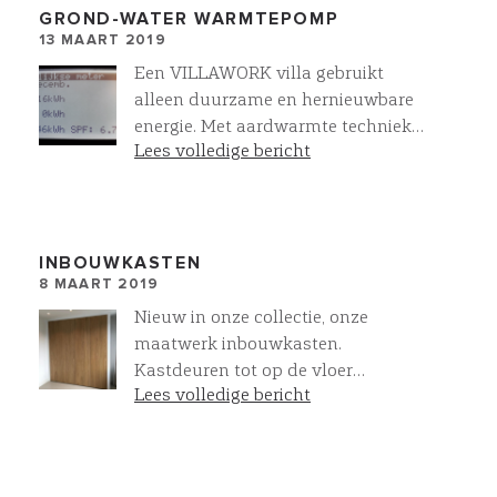
GROND-WATER WARMTEPOMP
13 MAART 2019
Een VILLAWORK villa gebruikt
alleen duurzame en hernieuwbare
energie. Met aardwarmte techniek
Lees volledige bericht
wordt warmte en koude onttrokken
aan de aarde door een
bronsysteem. De warmtepomp, die
uw CV ketel vervangt, onttrekt deze
energie waarna het wordt ingezet
INBOUWKASTEN
8 MAART 2019
voor WARM WATER en
VERWARMING Met de verticale
Nieuw in onze collectie, onze
bodemwisselaars wordt uw villa
maatwerk inbouwkasten.
PASSIEF GEKOELT. Dit resulteert in
Kastdeuren tot op de vloer
combinatie met onze klimaatvloer
Lees volledige bericht
doorlopend, exact op maat tot
in een zeer hoog comfort met een
275cm hoog. Verkrijgbaar in vele
zeer lage energiebehoefte. Hoe
kleuren en inrichtingsvarianten.
efficient onze warmtepomp is blijkt