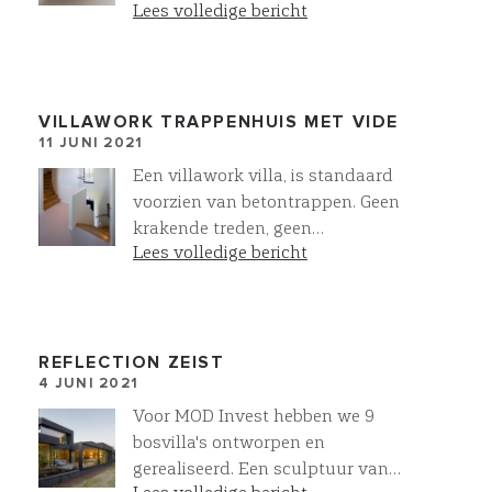
villa laten bouwen | VILLAWORK
Lees volledige bericht
Fotogalerij, interieur en selecteer
Sanitair U kunt zien wat mogelijk is
met onze eigen collectie sanitair en
wandafwerkingen
VILLAWORK TRAPPENHUIS MET VIDE
11 JUNI 2021
Een villawork villa, is standaard
voorzien van betontrappen. Geen
krakende treden, geen
Lees volledige bericht
aftimmerlatten. Door de
betontrappen niet boven elkaar te
plaatsen ontstaat een prachtige
vide. In combinatie met de
bloktrede trapbekleding geeft dit
REFLECTION ZEIST
4 JUNI 2021
een prachtig resultaat. Meer bij
Villawork!
Voor MOD Invest hebben we 9
bosvilla's ontworpen en
gerealiseerd. Een sculptuur van