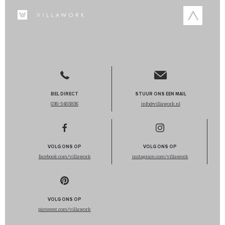
BEL DIRECT
STUUR ONS EEN MAIL
036-5465836
info@villawork.nl
VOLG ONS OP
VOLG ONS OP
facebook.com/villawork
instagram.com/villawork
VOLG ONS OP
pinterest.com/villawork