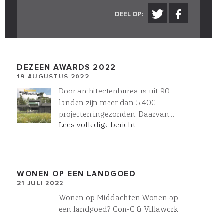
DEEL OP:
DEZEEN AWARDS 2022
19 AUGUSTUS 2022
Door architectenbureaus uit 90
landen zijn meer dan 5.400
projecten ingezonden. Daarvan
Lees volledige bericht
staan nu 30 woningbouw projecten
op de longlist, waaronder ons
project Reflection. Onze Architect
Wurck heeft het ontwerp
ingezonden, met dit als eerste
WONEN OP EEN LANDGOED
21 JULI 2022
resultaat. In September wordt de
shortlist bekend gemaakt. Wij zijn
Wonen op Middachten Wonen op
benieuwd!
een landgoed? Con-C & Villawork