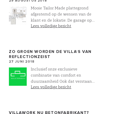
29 AUGUSTUS 2018
Mooie Tailor Made plattegrond
afgestemd op de wensen van de
klant en de lokatie. De garage op
Lees volledige bericht
deze wijze VOOR je villa ontwerpen
is vaak niet mogelijk binnen de
bestemmingsplaneisen. Dit gaat
een heel rijk gevoel geven als je aan
komt rijden!
ZO GROEN WORDEN DE VILLA‘S VAN
REFLECTIONZEIST
27 JUNI 2018
Inclusief onze exclusieve
combinatie van comfort en
duurzaamheid Ook dat verstaan
Lees volledige bericht
wij onder easy living ! Lees er meer
over op
: https://www.villawork.nl/premium-
klasse/energiezuinig-wonen
VILLAWORK NU BETONFABRIKANT?