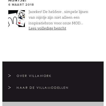
NIJNTJE?
6 MAART 2018
Jazeker! De heldere , simpele lijnen
van nijntje zijn niet alleen een
inspiratiebron voor onze MOD
Lees volledige bericht
woningen , maar ook voor de villa’s
uit de VILLAWORK collectie.
Eenvoud en helderheid in het
design maakt iets puur , krachtig
en tegelijkertijd ontroerend. Hoe
simpel het ook lijkt , om dit
resultaat te realiseren moet het
lijnenspel kloppen en perfect
worden uitgevoerd. Dankzij passie
OVER VILLAWORK
en innovatie kunnen we dat
gelukkig opnieuw bereiken !
NAAR DE VILLAMODELLEN