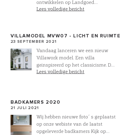
ontwikkelen op Landgoed
Lees volledige bericht
Middachten in De Steeg 8 luxe
vrijstaande schuurwoningen, met
best off class materialen en
technieken.
VILLAMODEL MVW07 - LICHT EN RUIMTE
23 SEPTEMBER 2021
Vandaag lanceren we een nieuw
Villawork model. Een villa
geinspireerd op het classicisme. De
Lees volledige bericht
gevel heeft een symmetrische
opzet waarbij verticaliteit
domineert. De raampartijen zijn
opvallend hoog en hebben een lage
borstwering, waardoor het daglicht
BADKAMERS 2020
21 JULI 2021
diep de villa binnen dringt. Een
villa met een waanzinnig mooi en
Wij hebben nieuwe foto´s geplaatst
compleet woonprogramma.
op onze webiste van de laatst
Toparchitectuur villa MVW07 -
opgeleverde badkamers Kijk op