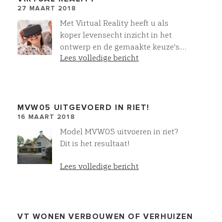
27 MAART 2018
Met Virtual Reality heeft u als
koper levensecht inzicht in het
ontwerp en de gemaakte keuze's.
Lees volledige bericht
Zo nemen we u als koper stap voor
stap mee in het koperskeuze
proces. Bij iedere stap en iedere
wijziging!
MVW05 UITGEVOERD IN RIET!
16 MAART 2018
Model MVW05 uitvoeren in riet?
Dit is het resultaat!
Lees volledige bericht
VT WONEN VERBOUWEN OF VERHUIZEN