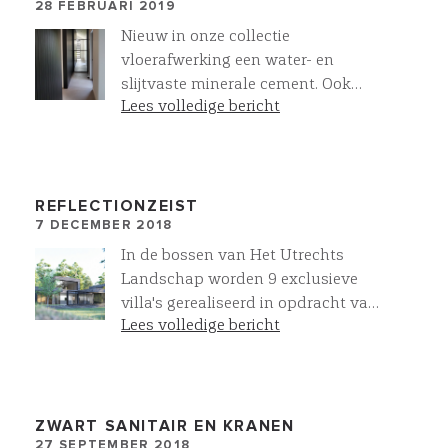
heeft een enrgiebehoefte in
28 FEBRUARI 2019
December van 346KWh, Eur. 70,00.
Nieuw in onze collectie
In de zomermaanden,
vloerafwerking een water- en
gecombineerd met passieve koeling
slijtvaste minerale cement. Ook
in de woning, loopt dit terug naar
Lees volledige bericht
geschikt voor natte ruimten en
Eur. 15,00/maand. Een villa van
inloopdouches. Deze minerale
900m3heeft met 15 zonnepanelen
cement geeft een stoere uitstraling
een energierekening van Eur. 0,00
en is verkrijgbaar in meer dan 30
voor verwarming, warmwater en
kleuren!
REFLECTIONZEIST
koeling.
7 DECEMBER 2018
In de bossen van Het Utrechts
Landschap worden 9 exclusieve
villa's gerealiseerd in opdracht van
Lees volledige bericht
MOD Invest. Deze villa's, onder
architectuur van Wurck, met een
bebouwd oppervlak van 300m2
worden voorzien van de mooiste
materialen en technieken.Start
ZWART SANITAIR EN KRANEN
27 SEPTEMBER 2018
verkoop op 15 december van 11.00