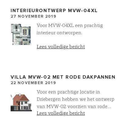
INTERIEURONTWERP MVW-04XL
27 NOVEMBER 2019
Voor MVW-04XL een prachtig
interieur ontworpen.
Lees volledige bericht
VILLA MVW-02 MET RODE DAKPANNEN
22 NOVEMBER 2019
Voor een prachtige locatie in
Driebergen hebben we het ontwerp
van MVW-02 voorzien van rode
Lees volledige bericht
dakpannen. ook met onze
Villawork collectie zijn volop
mogelijkheden om deze te
personaliseren!