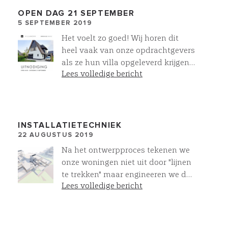
OPEN DAG 21 SEPTEMBER
5 SEPTEMBER 2019
Het voelt zo goed! Wij horen dit
heel vaak van onze opdrachtgevers
als ze hun villa opgeleverd krijgen.
Lees volledige bericht
Wij willen u onze villa’s ook graag
laten voelen. Kom de sfeer proeven
op zaterdag 21 september. Dan
houden wij een open huis van 11.00
tot 15.00 uur te Blaricumermeent.
INSTALLATIETECHNIEK
22 AUGUSTUS 2019
Meld u aan voor een rondleiding,
zodat wij samen met u deze
Na het ontwerpproces tekenen we
prachtige villa kunnen laten
onze woningen niet uit door "lijnen
ervaren. Dit kunt u doen door te
te trekken" maar engineeren we de
reageren op info@villawork.nl.
Lees volledige bericht
villa "As build" met de
daadwerkelijk toe te passen
producten. Naast de bouwkundige
componenten werken we ook de