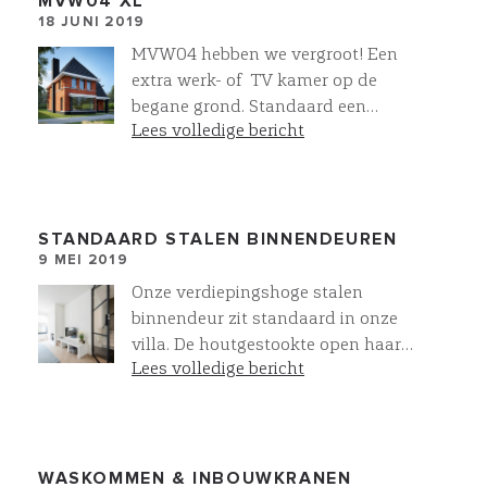
MVW04 XL
18 JUNI 2019
MVW04 hebben we vergroot! Een
extra werk- of TV kamer op de
begane grond. Standaard een
Lees volledige bericht
hoofdslaapkamer met inloopkast
en eigen 2e badkamer. Op de 2e
etage is de mogelijkheid voor nog
twee extra kamers. Voor de
buitengevel gebruiken we de
STANDAARD STALEN BINNENDEUREN
9 MEI 2019
prachtige gevelstenen van
steenfabriek Vogelensangh. Stenen
Onze verdiepingshoge stalen
met een intens diepe kleur, wat
binnendeur zit standaard in onze
resulteerd een zeer fraaie gevel!
villa. De houtgestookte open haard
Lees volledige bericht
komt uit onze eigen Villawork
collectie. Dit resulteert in een luxe
en sfeervolle zitkamer. Standaard
Meer bij Villawork
WASKOMMEN & INBOUWKRANEN