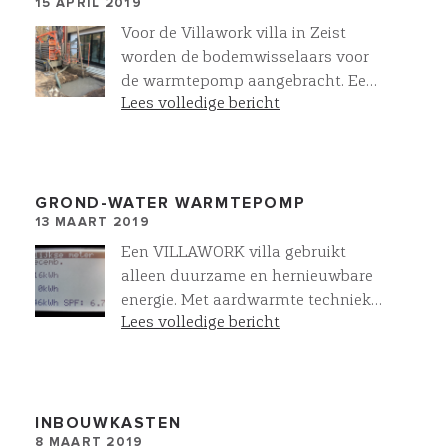
15 APRIL 2019
Voor de Villawork villa in Zeist
worden de bodemwisselaars voor
de warmtepomp aangebracht. Een
Lees volledige bericht
all-electric villa waarbij met
aardwarmte techniek warmte en
koude wordt onttrokken aan de
aarde door dit bronsysteem
GROND-WATER WARMTEPOMP
13 MAART 2019
Een VILLAWORK villa gebruikt
alleen duurzame en hernieuwbare
energie. Met aardwarmte techniek
Lees volledige bericht
wordt warmte en koude onttrokken
aan de aarde door een
bronsysteem. De warmtepomp, die
uw CV ketel vervangt, onttrekt deze
energie waarna het wordt ingezet
INBOUWKASTEN
8 MAART 2019
voor WARM WATER en