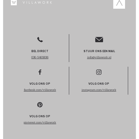
BEL DIRECT
STUUR ONS EEN MAIL
036-5465836
info@villawork.nl
VOLG ONS OP
VOLG ONS OP
facebook.com/villawork
instagram.com/villawork
VOLG ONS OP
pinterest.com/villawork