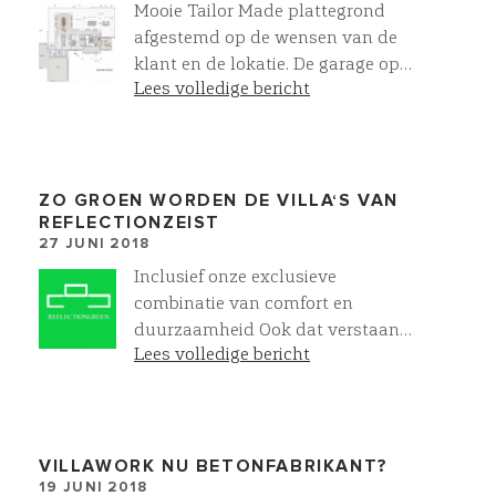
Mooie Tailor Made plattegrond
afgestemd op de wensen van de
klant en de lokatie. De garage op
Lees volledige bericht
deze wijze VOOR je villa ontwerpen
is vaak niet mogelijk binnen de
bestemmingsplaneisen. Dit gaat
een heel rijk gevoel geven als je aan
komt rijden!
ZO GROEN WORDEN DE VILLA‘S VAN
REFLECTIONZEIST
27 JUNI 2018
Inclusief onze exclusieve
combinatie van comfort en
duurzaamheid Ook dat verstaan
Lees volledige bericht
wij onder easy living ! Lees er meer
over op
: https://www.villawork.nl/premium-
klasse/energiezuinig-wonen
VILLAWORK NU BETONFABRIKANT?
19 JUNI 2018