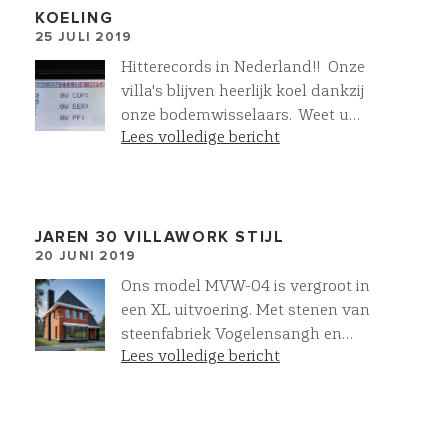
gehele installatie "as build" uit.
KOELING
25 JULI 2019
Optimale afstemming tussen casco
en installatietechniek, een perfecte
Hitterecords in Nederland!! Onze
installatie en lagere bouwkosten is
villa's blijven heerlijk koel dankzij
het resultaat. Zo leveren we meer
onze bodemwisselaars. Weet u
bij Villawork
Lees volledige bericht
hoeveel stroom het kost om onze
villa's te koelen? Helemaal niets!!!
#comfort #duurzaam #villabouw
JAREN 30 VILLAWORK STIJL
20 JUNI 2019
Ons model MVW-04 is vergroot in
een XL uitvoering. Met stenen van
steenfabriek Vogelensangh en
Lees volledige bericht
prachtige natuursteen leien.
Klassieke jaren 30 architectuur in
een moderne uitstraling. Helemaal
Villawork