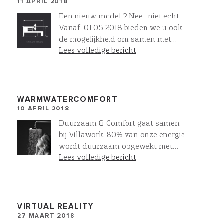
11 APRIL 2018
normaal niet in projectvorm
worden aangeboden. Meer
Een nieuw model ? Nee , niet echt !
schoonheid , kwaliteit ,
Vanaf 01 05 2018 bieden we u ook
duurzaamheid en comfort voor
de mogelijkheid om samen met
jong tot oud gewoon standaard !
Lees volledige bericht
onze architect uw eigen unieke villa
te ontwerpen. Voor villa’s vanaf
1200 m3 t/m 7200 m3. Helemaal
naar uw wens of zoals wij dat ook
wel noemen : Tailor Made ! Meer
WARMWATERCOMFORT
10 APRIL 2018
luxe , kwaliteit en zekerheid blijft
gewoon standaard. Ons unieke TM-
Duurzaam & Comfort gaat samen
Stappenplan met bijbehorende
bij Villawork. 80% van onze energie
condities zijn vanaf 01 05 2018 op
wordt duurzaam opgewekt met
onze website te vinden of neem nu
Lees volledige bericht
aardwarmte. Dankzij onze
al direct contact met ons op.
warmtepomp heeft u voldoende
warm water om tegelijkertijd 2
regendouches te gebruiken
VIRTUAL REALITY
27 MAART 2018