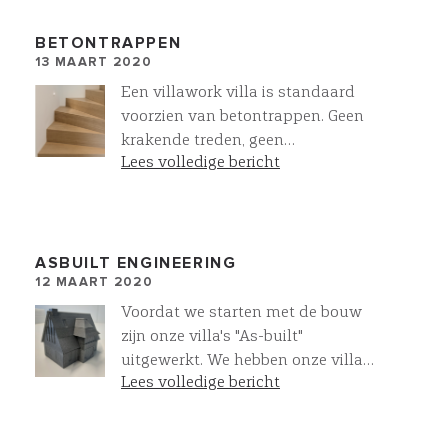
BETONTRAPPEN
13 MAART 2020
Een villawork villa is standaard
voorzien van betontrappen. Geen
krakende treden, geen
Lees volledige bericht
aftimmerlatten!. De betontrappen
kunnen we bekleden met parket,
tegels of betonsire. In deze villa is
de trap uitgevoerd met bloktredes.
Onze trapverlichting maakt het af.
ASBUILT ENGINEERING
12 MAART 2020
Voordat we starten met de bouw
zijn onze villa's "As-built"
uitgewerkt. We hebben onze villa
Lees volledige bericht
die we in Noordwijkerhout gaan
realiseren 3D uitgeprint.