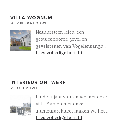
VILLA WOGNUM
9 JANUARI 2021
Natuursteen leien, een
gestucadoorde gevel en
gevelstenen van Vogelensangh .
Lees volledige bericht
Een fraaie combinatie voor deze
taylor made villa van Villawork
in Wognum
INTERIEUR ONTWERP
7 JULI 2020
Eind dit jaar starten we met deze
villa. Samen met onze
interieurarchitect maken we het
Lees volledige bericht
inrichtingsplan. Dit ontwerp is voor
de verfijning van de indeling, de