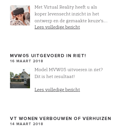
Met Virtual Reality heeft u als
koper levensecht inzicht in het
ontwerp en de gemaakte keuze's.
Lees volledige bericht
Zo nemen we u als koper stap voor
stap mee in het koperskeuze
proces. Bij iedere stap en iedere
wijziging!
MVW05 UITGEVOERD IN RIET!
16 MAART 2018
Model MVW05 uitvoeren in riet?
Dit is het resultaat!
Lees volledige bericht
VT WONEN VERBOUWEN OF VERHUIZEN
14 MAART 2018