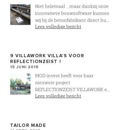
Niet helemaal , maar dankzij onze
innovatieve bouwsoftware kunnen
wij bij de betonfabrikant direct hun
Lees volledige bericht
machines aansturen en zelf onze
eigen funderingsbalken maken !
Mooi voor ons en daarom ook voor
u! Geborgde kwaliteit, geen
faalkosten, geen lange levertijden !
9 VILLAWORK VILLA’S VOOR
REFLECTIONZEIST !
Anders denken & anders doen geeft
15 JUNI 2018
Meer en soms ook Minder !
MOD invest heeft voor haar
nieuwste project
REFLECTIONZEIST VILLAWORK en
Lees volledige bericht
architectenbureau wUrck gevraagd
de engineering , realisatie en het
ontwerp van 9 zeer bijzondere
villa’s ter hand te nemen. Het
worden wederom top villa’s die
TAILOR MADE