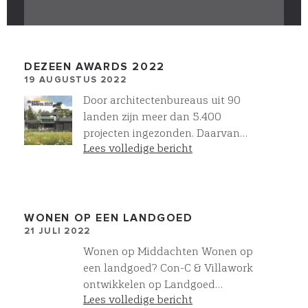
DEZEEN AWARDS 2022
19 AUGUSTUS 2022
Door architectenbureaus uit 90
landen zijn meer dan 5.400
projecten ingezonden. Daarvan
Lees volledige bericht
staan nu 30 woningbouw projecten
op de longlist, waaronder ons
project Reflection. Onze Architect
Wurck heeft het ontwerp
ingezonden, met dit als eerste
WONEN OP EEN LANDGOED
21 JULI 2022
resultaat. In September wordt de
shortlist bekend gemaakt. Wij zijn
Wonen op Middachten Wonen op
benieuwd!
een landgoed? Con-C & Villawork
ontwikkelen op Landgoed
Lees volledige bericht
Middachten in De Steeg 8 luxe