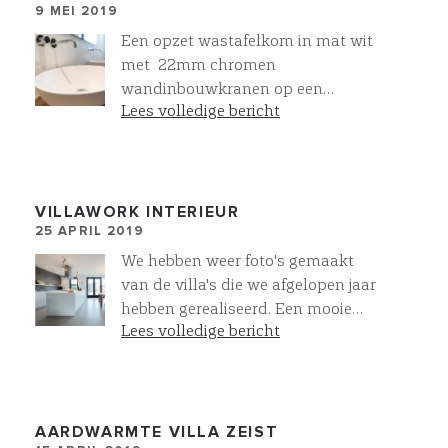
9 MEI 2019
Een opzet wastafelkom in mat wit
met 22mm chromen
wandinbouwkranen op een
Lees volledige bericht
meubelmaatwerk eiken onderkast.
Allemaal mogelijk binnen onze
eigen sanitair collectie. Niet zo
verwonderlijk dat 95% van onze
klanten kiezen voor een VIllawork
VILLAWORK INTERIEUR
25 APRIL 2019
badkamer
We hebben weer foto's gemaakt
van de villa's die we afgelopen jaar
hebben gerealiseerd. Een mooie
Lees volledige bericht
woon-eetkeuken met onze
gietvloeren, mineraal cement op de
wand en een fraaie Bulthaup B1
keuken.
AARDWARMTE VILLA ZEIST