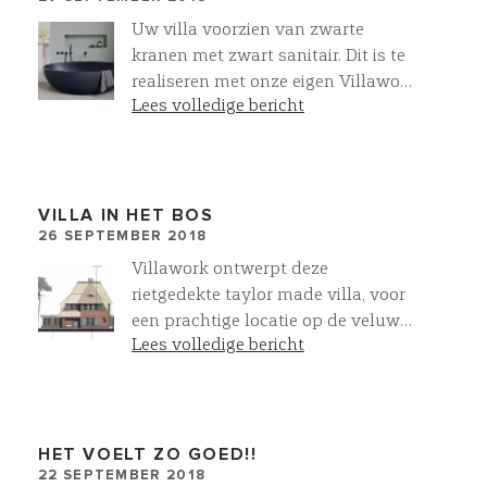
uur tot 14.00 uur in het
Uw villa voorzien van zwarte
Informatiecentrum Kerckebosch in
kranen met zwart sanitair. Dit is te
Zeist . Meer info ? Meldt u aan op
realiseren met onze eigen Villawork
info@mod-invest.eu en u ontvangt
Lees volledige bericht
collectie
op 12 december exclusief alle
informatie over deze unieke
VILLAWORK villa's !
VILLA IN HET BOS
26 SEPTEMBER 2018
Villawork ontwerpt deze
rietgedekte taylor made villa, voor
een prachtige locatie op de veluwe.
Lees volledige bericht
Een droom!
HET VOELT ZO GOED!!
22 SEPTEMBER 2018