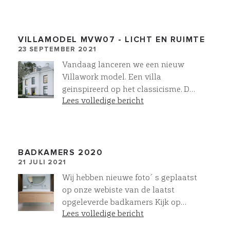
vrijstaande schuurwoningen, met
best off class materialen en
technieken.
VILLAMODEL MVW07 - LICHT EN RUIMTE
23 SEPTEMBER 2021
Vandaag lanceren we een nieuw
Villawork model. Een villa
geinspireerd op het classicisme. De
Lees volledige bericht
gevel heeft een symmetrische
opzet waarbij verticaliteit
domineert. De raampartijen zijn
opvallend hoog en hebben een lage
borstwering, waardoor het daglicht
BADKAMERS 2020
21 JULI 2021
diep de villa binnen dringt. Een
villa met een waanzinnig mooi en
Wij hebben nieuwe foto´s geplaatst
compleet woonprogramma.
op onze webiste van de laatst
Toparchitectuur villa MVW07 -
opgeleverde badkamers Kijk op
villa laten bouwen | VILLAWORK
Lees volledige bericht
Fotogalerij, interieur en selecteer
Sanitair U kunt zien wat mogelijk is