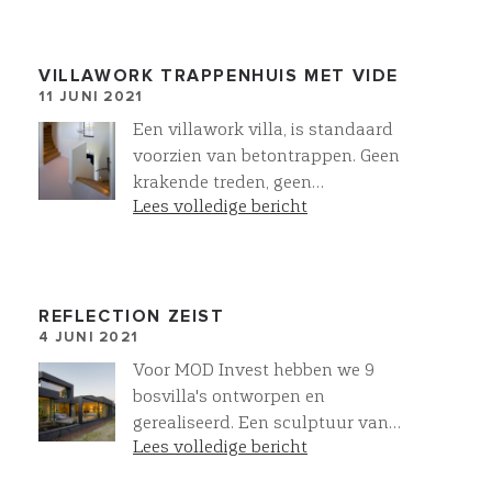
met onze eigen collectie sanitair en
wandafwerkingen
VILLAWORK TRAPPENHUIS MET VIDE
11 JUNI 2021
Een villawork villa, is standaard
voorzien van betontrappen. Geen
krakende treden, geen
Lees volledige bericht
aftimmerlatten. Door de
betontrappen niet boven elkaar te
plaatsen ontstaat een prachtige
vide. In combinatie met de
bloktrede trapbekleding geeft dit
REFLECTION ZEIST
4 JUNI 2021
een prachtig resultaat. Meer bij
Villawork!
Voor MOD Invest hebben we 9
bosvilla's ontworpen en
gerealiseerd. Een sculptuur van
Lees volledige bericht
metselwerk en glas!