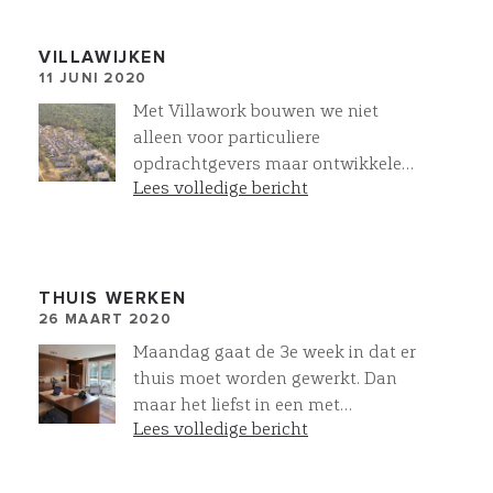
routing en de basis voor het
verlichtingsplan. Bij Villawork heeft
u alle kennis en inspiratie onder
VILLAWIJKEN
11 JUNI 2020
een dak
Met Villawork bouwen we niet
alleen voor particuliere
opdrachtgevers maar ontwikkelen
Lees volledige bericht
we ook complete villawijken. Hier in
vogelvlucht ons project MeerZeist
met rechtsonder in aanbouw
www.reflectionzeist.nl. Iedere villa
is Op Maat gemaakt. Meer
THUIS WERKEN
26 MAART 2020
mogelijkk met Projectmatig
Particulier Opdrachtgeverschap.
Maandag gaat de 3e week in dat er
thuis moet worden gewerkt. Dan
maar het liefst in een met
Lees volledige bericht
meubelmaatwerk ingerichte
werkkamer. Zorg in deze lastige
tijden goed voor elkaar!