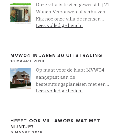
Onze villa is te zien geweest bij VT
Wonen Verbouwen of verhuizen
Kijk hoe onze villa de mensen
Lees volledige bericht
raakt!
MVW04 IN JAREN 30 UITSTRALING
13 MAART 2018
Op maat voor de klant MVW04
aangepast aan de
bestemmingsplaneisen met een
Lees volledige bericht
jaren 30 Herenhuis uitstraling. In
VR levensecht inzicht voor onze
klanten
HEEFT OOK VILLAWORK WAT MET
NIJNTJE?
6 MAART 2018