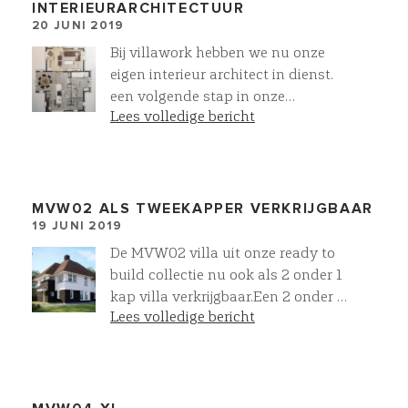
INTERIEURARCHITECTUUR
20 JUNI 2019
Bij villawork hebben we nu onze
eigen interieur architect in dienst.
een volgende stap in onze
Lees volledige bericht
dienstverlening. Voor MVW03XL
hebben we een voorstel uitgewerkt.
Voor verschillende activiteiten van
de dag ontwerpen we een eigen
plek! Aktief zitten aan het
MVW02 ALS TWEEKAPPER VERKRIJGBAAR
19 JUNI 2019
kookeiland bij het ontbijt of tijdens
het koken, 2 plekken om te kunnen
De MVW02 villa uit onze ready to
lezen in de zon, op de bank voor de
build collectie nu ook als 2 onder 1
TV of open haard en uitgebreid
kap villa verkrijgbaar.Een 2 onder 1
kunnen dineren aan een eettafel.
Lees volledige bericht
kap villa met de uitstraling van een
De ultieme manier van wonen
vrijstaande villa’s dat is de kracht
volgens Villawork
van VILLAWORK.