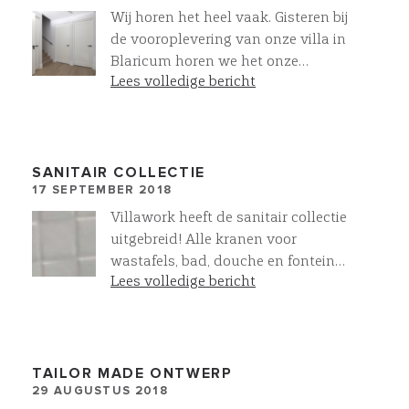
Wij horen het heel vaak. Gisteren bij
de vooroplevering van onze villa in
Blaricum horen we het onze
Lees volledige bericht
opdrachtgevers weer zeggen "Het
voelt zo goed" Wat ons betreft het
grootste compliment
SANITAIR COLLECTIE
17 SEPTEMBER 2018
Villawork heeft de sanitair collectie
uitgebreid! Alle kranen voor
wastafels, bad, douche en fontein
Lees volledige bericht
zijn als op- en inbouwkranen te
leveren. In de kleuren Chroom, RVS
en Mat Zwart. Alles compleet op
elkaar afgestemd. Meer oog voor
detail @villawork
TAILOR MADE ONTWERP
29 AUGUSTUS 2018