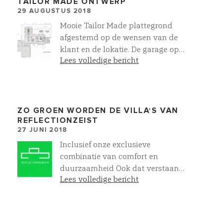
TAILOR MADE ONTWERP
29 AUGUSTUS 2018
Mooie Tailor Made plattegrond
afgestemd op de wensen van de
klant en de lokatie. De garage op
Lees volledige bericht
deze wijze VOOR je villa ontwerpen
is vaak niet mogelijk binnen de
bestemmingsplaneisen. Dit gaat
een heel rijk gevoel geven als je aan
komt rijden!
ZO GROEN WORDEN DE VILLA‘S VAN
REFLECTIONZEIST
27 JUNI 2018
Inclusief onze exclusieve
combinatie van comfort en
duurzaamheid Ook dat verstaan
Lees volledige bericht
wij onder easy living ! Lees er meer
over op
: https://www.villawork.nl/premium-
klasse/energiezuinig-wonen