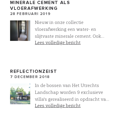
MINERALE CEMENT ALS
een heel hoog warmwatercomfort,
VLOERAFWERKING
heeft een enrgiebehoefte in
28 FEBRUARI 2019
December van 346KWh, Eur. 70,00.
Nieuw in onze collectie
In de zomermaanden,
vloerafwerking een water- en
gecombineerd met passieve koeling
slijtvaste minerale cement. Ook
in de woning, loopt dit terug naar
Lees volledige bericht
geschikt voor natte ruimten en
Eur. 15,00/maand. Een villa van
inloopdouches. Deze minerale
900m3heeft met 15 zonnepanelen
cement geeft een stoere uitstraling
een energierekening van Eur. 0,00
en is verkrijgbaar in meer dan 30
voor verwarming, warmwater en
kleuren!
REFLECTIONZEIST
koeling.
7 DECEMBER 2018
In de bossen van Het Utrechts
Landschap worden 9 exclusieve
villa's gerealiseerd in opdracht van
Lees volledige bericht
MOD Invest. Deze villa's, onder
architectuur van Wurck, met een
bebouwd oppervlak van 300m2
worden voorzien van de mooiste