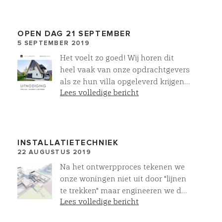
mogelijkheden om deze te
personaliseren!
OPEN DAG 21 SEPTEMBER
5 SEPTEMBER 2019
Het voelt zo goed! Wij horen dit
heel vaak van onze opdrachtgevers
als ze hun villa opgeleverd krijgen.
Lees volledige bericht
Wij willen u onze villa’s ook graag
laten voelen. Kom de sfeer proeven
op zaterdag 21 september. Dan
houden wij een open huis van 11.00
tot 15.00 uur te Blaricumermeent.
INSTALLATIETECHNIEK
22 AUGUSTUS 2019
Meld u aan voor een rondleiding,
zodat wij samen met u deze
Na het ontwerpproces tekenen we
prachtige villa kunnen laten
onze woningen niet uit door "lijnen
ervaren. Dit kunt u doen door te
te trekken" maar engineeren we de
reageren op info@villawork.nl.
Lees volledige bericht
villa "As build" met de
daadwerkelijk toe te passen