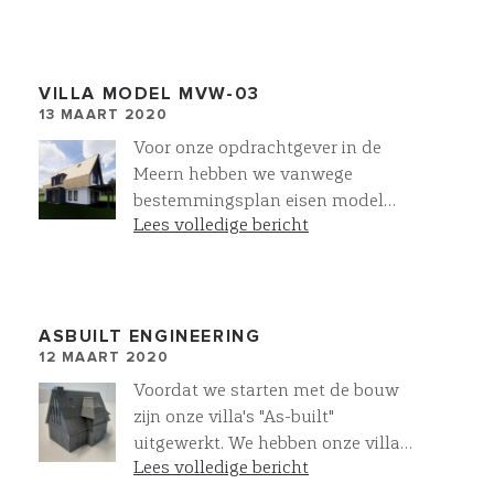
kunnen we bekleden met parket,
tegels of betonsire. In deze villa is
de trap uitgevoerd met bloktredes.
Onze trapverlichting maakt het af.
VILLA MODEL MVW-03
13 MAART 2020
Voor onze opdrachtgever in de
Meern hebben we vanwege
bestemmingsplan eisen model
Lees volledige bericht
MVW-03 volledig omgebouwd.
ASBUILT ENGINEERING
12 MAART 2020
Voordat we starten met de bouw
zijn onze villa's "As-built"
uitgewerkt. We hebben onze villa
Lees volledige bericht
die we in Noordwijkerhout gaan