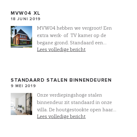
MVW04 XL
18 JUNI 2019
MVW04 hebben we vergroot! Een
extra werk- of TV kamer op de
begane grond. Standaard een
Lees volledige bericht
hoofdslaapkamer met inloopkast
en eigen 2e badkamer. Op de 2e
etage is de mogelijkheid voor nog
twee extra kamers. Voor de
buitengevel gebruiken we de
STANDAARD STALEN BINNENDEUREN
9 MEI 2019
prachtige gevelstenen van
steenfabriek Vogelensangh. Stenen
Onze verdiepingshoge stalen
met een intens diepe kleur, wat
binnendeur zit standaard in onze
resulteerd een zeer fraaie gevel!
villa. De houtgestookte open haard
Lees volledige bericht
komt uit onze eigen Villawork
collectie. Dit resulteert in een luxe
en sfeervolle zitkamer. Standaard