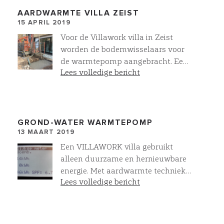
AARDWARMTE VILLA ZEIST
15 APRIL 2019
Voor de Villawork villa in Zeist
worden de bodemwisselaars voor
de warmtepomp aangebracht. Een
Lees volledige bericht
all-electric villa waarbij met
aardwarmte techniek warmte en
koude wordt onttrokken aan de
aarde door dit bronsysteem
GROND-WATER WARMTEPOMP
13 MAART 2019
Een VILLAWORK villa gebruikt
alleen duurzame en hernieuwbare
energie. Met aardwarmte techniek
Lees volledige bericht
wordt warmte en koude onttrokken
aan de aarde door een
bronsysteem. De warmtepomp, die
uw CV ketel vervangt, onttrekt deze