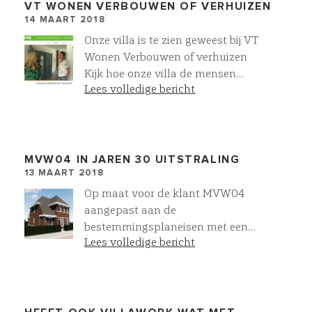
VT WONEN VERBOUWEN OF VERHUIZEN
14 MAART 2018
Onze villa is te zien geweest bij VT
Wonen Verbouwen of verhuizen
Kijk hoe onze villa de mensen
Lees volledige bericht
raakt!
MVW04 IN JAREN 30 UITSTRALING
13 MAART 2018
Op maat voor de klant MVW04
aangepast aan de
bestemmingsplaneisen met een
Lees volledige bericht
jaren 30 Herenhuis uitstraling. In
VR levensecht inzicht voor onze
klanten