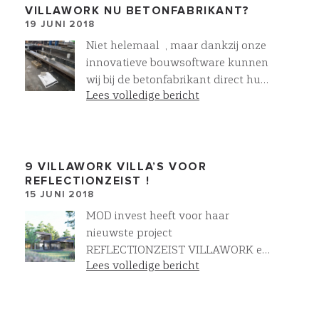
VILLAWORK NU BETONFABRIKANT?
19 JUNI 2018
Niet helemaal , maar dankzij onze
innovatieve bouwsoftware kunnen
wij bij de betonfabrikant direct hun
Lees volledige bericht
machines aansturen en zelf onze
eigen funderingsbalken maken !
Mooi voor ons en daarom ook voor
u! Geborgde kwaliteit, geen
faalkosten, geen lange levertijden !
9 VILLAWORK VILLA’S VOOR
REFLECTIONZEIST !
Anders denken & anders doen geeft
15 JUNI 2018
Meer en soms ook Minder !
MOD invest heeft voor haar
nieuwste project
REFLECTIONZEIST VILLAWORK en
Lees volledige bericht
architectenbureau wUrck gevraagd
de engineering , realisatie en het
ontwerp van 9 zeer bijzondere
villa’s ter hand te nemen. Het