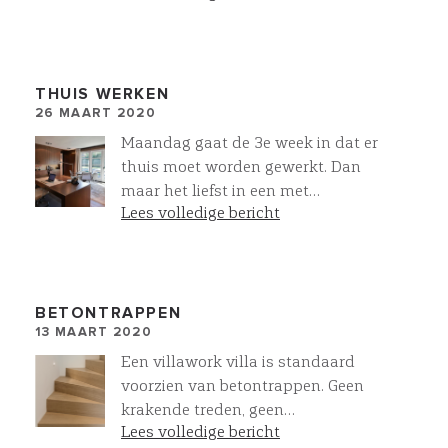
vogelvlucht ons project MeerZeist
met rechtsonder in aanbouw
www.reflectionzeist.nl. Iedere villa
is Op Maat gemaakt. Meer
THUIS WERKEN
26 MAART 2020
mogelijkk met Projectmatig
Particulier Opdrachtgeverschap.
Maandag gaat de 3e week in dat er
thuis moet worden gewerkt. Dan
maar het liefst in een met
Lees volledige bericht
meubelmaatwerk ingerichte
werkkamer. Zorg in deze lastige
tijden goed voor elkaar!
BETONTRAPPEN
13 MAART 2020
Een villawork villa is standaard
voorzien van betontrappen. Geen
krakende treden, geen
Lees volledige bericht
aftimmerlatten!. De betontrappen