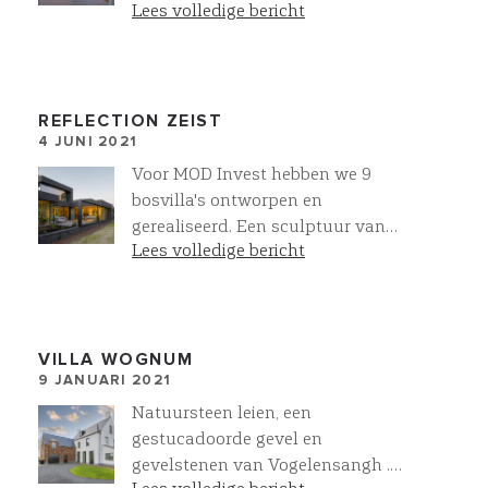
villa laten bouwen | VILLAWORK
Lees volledige bericht
aftimmerlatten. Door de
betontrappen niet boven elkaar te
plaatsen ontstaat een prachtige
vide. In combinatie met de
bloktrede trapbekleding geeft dit
REFLECTION ZEIST
4 JUNI 2021
een prachtig resultaat. Meer bij
Villawork!
Voor MOD Invest hebben we 9
bosvilla's ontworpen en
gerealiseerd. Een sculptuur van
Lees volledige bericht
metselwerk en glas!
VILLA WOGNUM
9 JANUARI 2021
Natuursteen leien, een
gestucadoorde gevel en
gevelstenen van Vogelensangh .