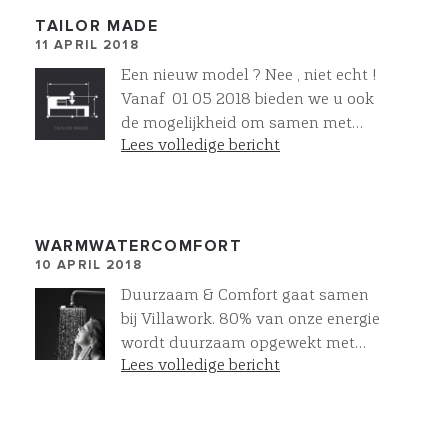
worden wederom top villa’s die
TAILOR MADE
11 APRIL 2018
normaal niet in projectvorm
worden aangeboden. Meer
Een nieuw model ? Nee , niet echt !
schoonheid , kwaliteit ,
Vanaf 01 05 2018 bieden we u ook
duurzaamheid en comfort voor
de mogelijkheid om samen met
jong tot oud gewoon standaard !
Lees volledige bericht
onze architect uw eigen unieke villa
te ontwerpen. Voor villa’s vanaf
1200 m3 t/m 7200 m3. Helemaal
naar uw wens of zoals wij dat ook
wel noemen : Tailor Made ! Meer
WARMWATERCOMFORT
10 APRIL 2018
luxe , kwaliteit en zekerheid blijft
gewoon standaard. Ons unieke TM-
Duurzaam & Comfort gaat samen
Stappenplan met bijbehorende
bij Villawork. 80% van onze energie
condities zijn vanaf 01 05 2018 op
wordt duurzaam opgewekt met
onze website te vinden of neem nu
Lees volledige bericht
aardwarmte. Dankzij onze
al direct contact met ons op.
warmtepomp heeft u voldoende
warm water om tegelijkertijd 2
regendouches te gebruiken