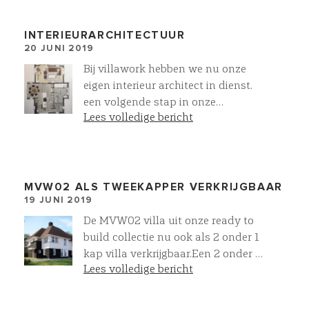
Villawork
INTERIEURARCHITECTUUR
20 JUNI 2019
Bij villawork hebben we nu onze
eigen interieur architect in dienst.
een volgende stap in onze
Lees volledige bericht
dienstverlening. Voor MVW03XL
hebben we een voorstel uitgewerkt.
Voor verschillende activiteiten van
de dag ontwerpen we een eigen
plek! Aktief zitten aan het
MVW02 ALS TWEEKAPPER VERKRIJGBAAR
19 JUNI 2019
kookeiland bij het ontbijt of tijdens
het koken, 2 plekken om te kunnen
De MVW02 villa uit onze ready to
lezen in de zon, op de bank voor de
build collectie nu ook als 2 onder 1
TV of open haard en uitgebreid
kap villa verkrijgbaar.Een 2 onder 1
kunnen dineren aan een eettafel.
Lees volledige bericht
kap villa met de uitstraling van een
De ultieme manier van wonen
vrijstaande villa’s dat is de kracht
volgens Villawork
van VILLAWORK.