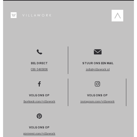
BEL DIRECT
STUUR ONS EEN MAIL
036-5465836
info@villawork.nl
VOLG ONS OP
VOLG ONS OP
facebook.com/villawork
instagram.com/villawork
VOLG ONS OP
pinterest.com/villawork