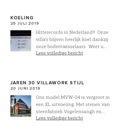
producten. Naast de bouwkundige
componenten werken we ook de
gehele installatie "as build" uit.
KOELING
25 JULI 2019
Optimale afstemming tussen casco
en installatietechniek, een perfecte
Hitterecords in Nederland!! Onze
installatie en lagere bouwkosten is
villa's blijven heerlijk koel dankzij
het resultaat. Zo leveren we meer
onze bodemwisselaars. Weet u
bij Villawork
Lees volledige bericht
hoeveel stroom het kost om onze
villa's te koelen? Helemaal niets!!!
#comfort #duurzaam #villabouw
JAREN 30 VILLAWORK STIJL
20 JUNI 2019
Ons model MVW-04 is vergroot in
een XL uitvoering. Met stenen van
steenfabriek Vogelensangh en
Lees volledige bericht
prachtige natuursteen leien.
Klassieke jaren 30 architectuur in
een moderne uitstraling. Helemaal