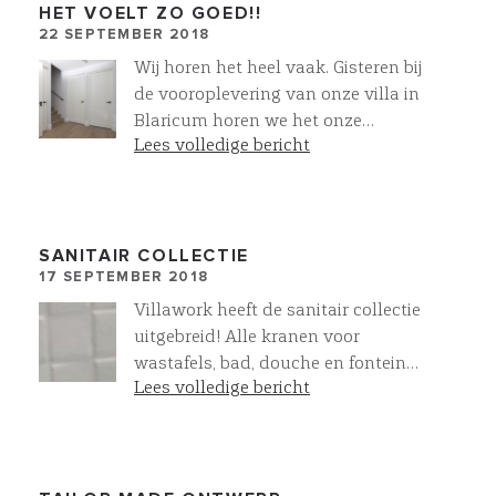
HET VOELT ZO GOED!!
22 SEPTEMBER 2018
Wij horen het heel vaak. Gisteren bij
de vooroplevering van onze villa in
Blaricum horen we het onze
Lees volledige bericht
opdrachtgevers weer zeggen "Het
voelt zo goed" Wat ons betreft het
grootste compliment
SANITAIR COLLECTIE
17 SEPTEMBER 2018
Villawork heeft de sanitair collectie
uitgebreid! Alle kranen voor
wastafels, bad, douche en fontein
Lees volledige bericht
zijn als op- en inbouwkranen te
leveren. In de kleuren Chroom, RVS
en Mat Zwart. Alles compleet op
elkaar afgestemd. Meer oog voor
detail @villawork