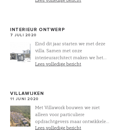
Lees volledige bericht
Een fraaie combinatie voor deze
taylor made villa van Villawork
in Wognum
INTERIEUR ONTWERP
7 JULI 2020
Eind dit jaar starten we met deze
villa. Samen met onze
interieurarchitect maken we het
Lees volledige bericht
inrichtingsplan. Dit ontwerp is voor
de verfijning van de indeling, de
routing en de basis voor het
verlichtingsplan. Bij Villawork heeft
u alle kennis en inspiratie onder
VILLAWIJKEN
11 JUNI 2020
een dak
Met Villawork bouwen we niet
alleen voor particuliere
opdrachtgevers maar ontwikkelen
Lees volledige bericht
we ook complete villawijken. Hier in