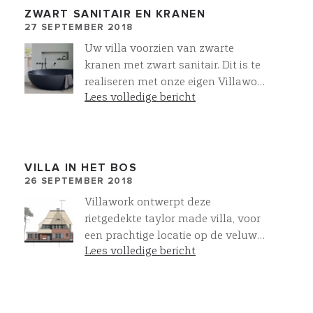
materialen en technieken.Start
ZWART SANITAIR EN KRANEN
27 SEPTEMBER 2018
verkoop op 15 december van 11.00
uur tot 14.00 uur in het
Uw villa voorzien van zwarte
Informatiecentrum Kerckebosch in
kranen met zwart sanitair. Dit is te
Zeist . Meer info ? Meldt u aan op
realiseren met onze eigen Villawork
info@mod-invest.eu en u ontvangt
Lees volledige bericht
collectie
op 12 december exclusief alle
informatie over deze unieke
VILLAWORK villa's !
VILLA IN HET BOS
26 SEPTEMBER 2018
Villawork ontwerpt deze
rietgedekte taylor made villa, voor
een prachtige locatie op de veluwe.
Lees volledige bericht
Een droom!