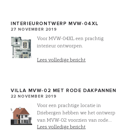
realiseren 3D uitgeprint.
INTERIEURONTWERP MVW-04XL
27 NOVEMBER 2019
Voor MVW-04XL een prachtig
interieur ontworpen.
Lees volledige bericht
VILLA MVW-02 MET RODE DAKPANNEN
22 NOVEMBER 2019
Voor een prachtige locatie in
Driebergen hebben we het ontwerp
van MVW-02 voorzien van rode
Lees volledige bericht
dakpannen. ook met onze
Villawork collectie zijn volop