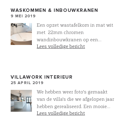
Meer bij Villawork
WASKOMMEN & INBOUWKRANEN
9 MEI 2019
Een opzet wastafelkom in mat wit
met 22mm chromen
wandinbouwkranen op een
Lees volledige bericht
meubelmaatwerk eiken onderkast.
Allemaal mogelijk binnen onze
eigen sanitair collectie. Niet zo
verwonderlijk dat 95% van onze
klanten kiezen voor een VIllawork
VILLAWORK INTERIEUR
25 APRIL 2019
badkamer
We hebben weer foto's gemaakt
van de villa's die we afgelopen jaar
hebben gerealiseerd. Een mooie
Lees volledige bericht
woon-eetkeuken met onze
gietvloeren, mineraal cement op de
wand en een fraaie Bulthaup B1
keuken.