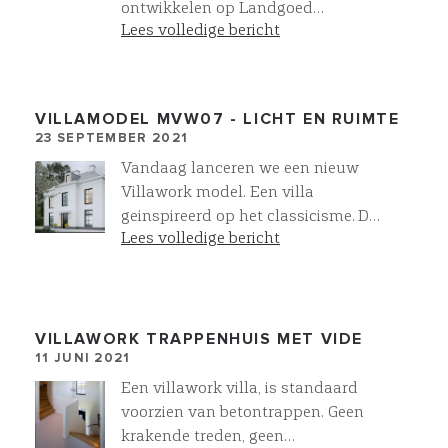
ontwikkelen op Landgoed
Lees volledige bericht
Middachten in De Steeg 8 luxe
vrijstaande schuurwoningen, met
best off class materialen en
technieken.
VILLAMODEL MVW07 - LICHT EN RUIMTE
23 SEPTEMBER 2021
Vandaag lanceren we een nieuw
Villawork model. Een villa
geinspireerd op het classicisme. De
Lees volledige bericht
gevel heeft een symmetrische
opzet waarbij verticaliteit
domineert. De raampartijen zijn
opvallend hoog en hebben een lage
borstwering, waardoor het daglicht
VILLAWORK TRAPPENHUIS MET VIDE
11 JUNI 2021
diep de villa binnen dringt. Een
villa met een waanzinnig mooi en
Een villawork villa, is standaard
compleet woonprogramma.
voorzien van betontrappen. Geen
Toparchitectuur villa MVW07 -
krakende treden, geen