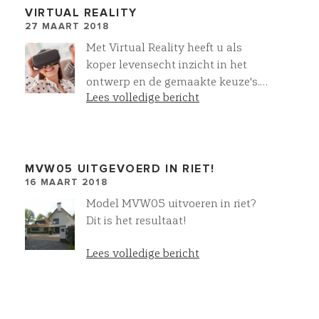
VIRTUAL REALITY
27 MAART 2018
Met Virtual Reality heeft u als
koper levensecht inzicht in het
ontwerp en de gemaakte keuze's.
Lees volledige bericht
Zo nemen we u als koper stap voor
stap mee in het koperskeuze
proces. Bij iedere stap en iedere
wijziging!
MVW05 UITGEVOERD IN RIET!
16 MAART 2018
Model MVW05 uitvoeren in riet?
Dit is het resultaat!
Lees volledige bericht