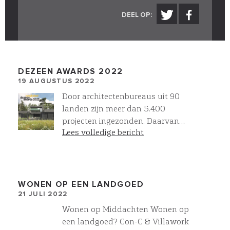
DEEL OP:
DEZEEN AWARDS 2022
19 AUGUSTUS 2022
Door architectenbureaus uit 90
landen zijn meer dan 5.400
projecten ingezonden. Daarvan
Lees volledige bericht
staan nu 30 woningbouw projecten
op de longlist, waaronder ons
project Reflection. Onze Architect
Wurck heeft het ontwerp
ingezonden, met dit als eerste
WONEN OP EEN LANDGOED
21 JULI 2022
resultaat. In September wordt de
shortlist bekend gemaakt. Wij zijn
Wonen op Middachten Wonen op
benieuwd!
een landgoed? Con-C & Villawork