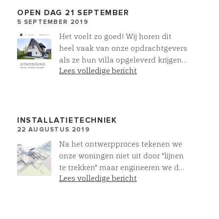
OPEN DAG 21 SEPTEMBER
5 SEPTEMBER 2019
Het voelt zo goed! Wij horen dit
heel vaak van onze opdrachtgevers
als ze hun villa opgeleverd krijgen.
Lees volledige bericht
Wij willen u onze villa’s ook graag
laten voelen. Kom de sfeer proeven
op zaterdag 21 september. Dan
houden wij een open huis van 11.00
tot 15.00 uur te Blaricumermeent.
INSTALLATIETECHNIEK
22 AUGUSTUS 2019
Meld u aan voor een rondleiding,
zodat wij samen met u deze
Na het ontwerpproces tekenen we
prachtige villa kunnen laten
onze woningen niet uit door "lijnen
ervaren. Dit kunt u doen door te
te trekken" maar engineeren we de
reageren op info@villawork.nl.
Lees volledige bericht
villa "As build" met de
daadwerkelijk toe te passen
producten. Naast de bouwkundige
componenten werken we ook de