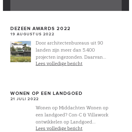
DEZEEN AWARDS 2022
19 AUGUSTUS 2022
Door architectenbureaus uit 90
landen zijn meer dan 5.400
projecten ingezonden. Daarvan
Lees volledige bericht
staan nu 30 woningbouw projecten
op de longlist, waaronder ons
project Reflection. Onze Architect
Wurck heeft het ontwerp
ingezonden, met dit als eerste
WONEN OP EEN LANDGOED
21 JULI 2022
resultaat. In September wordt de
shortlist bekend gemaakt. Wij zijn
Wonen op Middachten Wonen op
benieuwd!
een landgoed? Con-C & Villawork
ontwikkelen op Landgoed
Lees volledige bericht
Middachten in De Steeg 8 luxe