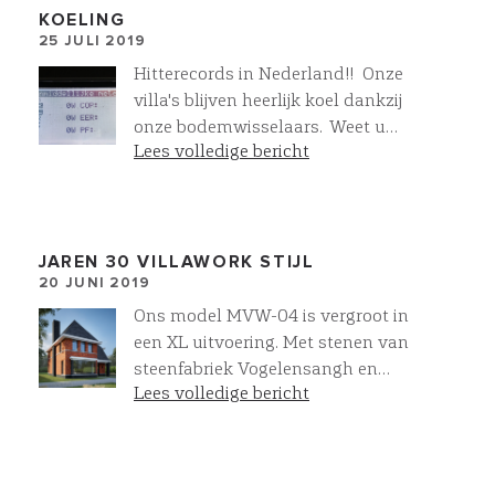
gehele installatie "as build" uit.
KOELING
25 JULI 2019
Optimale afstemming tussen casco
en installatietechniek, een perfecte
Hitterecords in Nederland!! Onze
installatie en lagere bouwkosten is
villa's blijven heerlijk koel dankzij
het resultaat. Zo leveren we meer
onze bodemwisselaars. Weet u
bij Villawork
Lees volledige bericht
hoeveel stroom het kost om onze
villa's te koelen? Helemaal niets!!!
#comfort #duurzaam #villabouw
JAREN 30 VILLAWORK STIJL
20 JUNI 2019
Ons model MVW-04 is vergroot in
een XL uitvoering. Met stenen van
steenfabriek Vogelensangh en
Lees volledige bericht
prachtige natuursteen leien.
Klassieke jaren 30 architectuur in
een moderne uitstraling. Helemaal
Villawork