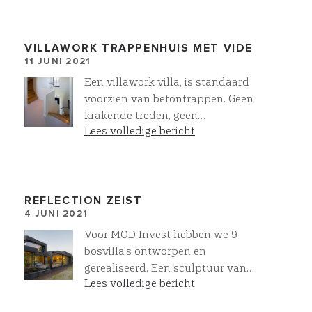
met onze eigen collectie sanitair en
wandafwerkingen
VILLAWORK TRAPPENHUIS MET VIDE
11 JUNI 2021
Een villawork villa, is standaard
voorzien van betontrappen. Geen
krakende treden, geen
Lees volledige bericht
aftimmerlatten. Door de
betontrappen niet boven elkaar te
plaatsen ontstaat een prachtige
vide. In combinatie met de
bloktrede trapbekleding geeft dit
REFLECTION ZEIST
4 JUNI 2021
een prachtig resultaat. Meer bij
Villawork!
Voor MOD Invest hebben we 9
bosvilla's ontworpen en
gerealiseerd. Een sculptuur van
Lees volledige bericht
metselwerk en glas!