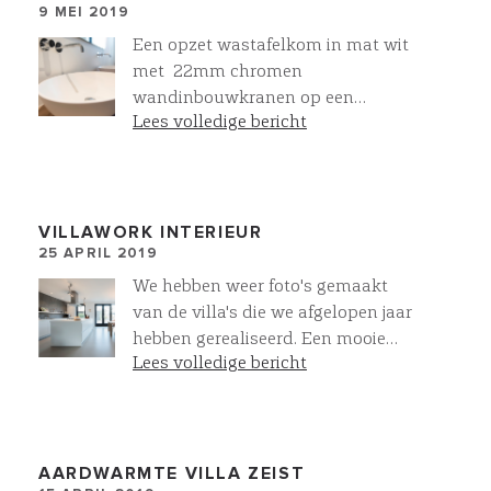
9 MEI 2019
Een opzet wastafelkom in mat wit
met 22mm chromen
wandinbouwkranen op een
Lees volledige bericht
meubelmaatwerk eiken onderkast.
Allemaal mogelijk binnen onze
eigen sanitair collectie. Niet zo
verwonderlijk dat 95% van onze
klanten kiezen voor een VIllawork
VILLAWORK INTERIEUR
25 APRIL 2019
badkamer
We hebben weer foto's gemaakt
van de villa's die we afgelopen jaar
hebben gerealiseerd. Een mooie
Lees volledige bericht
woon-eetkeuken met onze
gietvloeren, mineraal cement op de
wand en een fraaie Bulthaup B1
keuken.
AARDWARMTE VILLA ZEIST