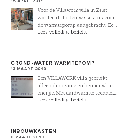
15 APRIL 2019
Voor de Villawork villa in Zeist
worden de bodemwisselaars voor
de warmtepomp aangebracht. Een
Lees volledige bericht
all-electric villa waarbij met
aardwarmte techniek warmte en
koude wordt onttrokken aan de
aarde door dit bronsysteem
GROND-WATER WARMTEPOMP
13 MAART 2019
Een VILLAWORK villa gebruikt
alleen duurzame en hernieuwbare
energie. Met aardwarmte techniek
Lees volledige bericht
wordt warmte en koude onttrokken
aan de aarde door een
bronsysteem. De warmtepomp, die
uw CV ketel vervangt, onttrekt deze
energie waarna het wordt ingezet
INBOUWKASTEN
8 MAART 2019
voor WARM WATER en