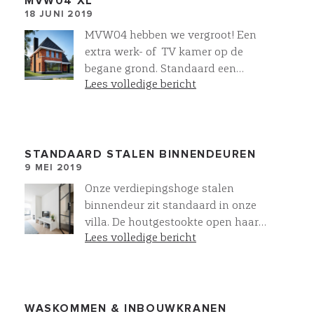
MVW04 XL
18 JUNI 2019
MVW04 hebben we vergroot! Een
extra werk- of TV kamer op de
begane grond. Standaard een
Lees volledige bericht
hoofdslaapkamer met inloopkast
en eigen 2e badkamer. Op de 2e
etage is de mogelijkheid voor nog
twee extra kamers. Voor de
buitengevel gebruiken we de
STANDAARD STALEN BINNENDEUREN
9 MEI 2019
prachtige gevelstenen van
steenfabriek Vogelensangh. Stenen
Onze verdiepingshoge stalen
met een intens diepe kleur, wat
binnendeur zit standaard in onze
resulteerd een zeer fraaie gevel!
villa. De houtgestookte open haard
Lees volledige bericht
komt uit onze eigen Villawork
collectie. Dit resulteert in een luxe
en sfeervolle zitkamer. Standaard
Meer bij Villawork
WASKOMMEN & INBOUWKRANEN