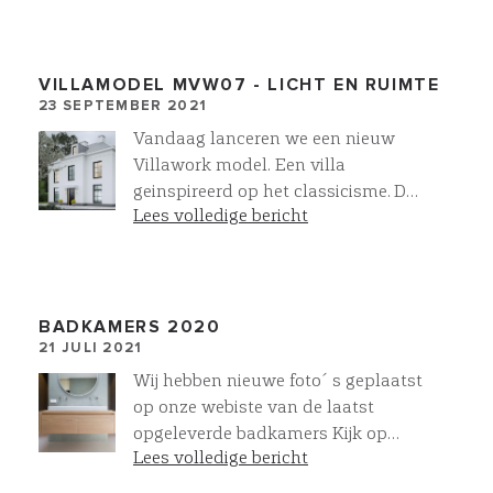
vrijstaande schuurwoningen, met
best off class materialen en
technieken.
VILLAMODEL MVW07 - LICHT EN RUIMTE
23 SEPTEMBER 2021
Vandaag lanceren we een nieuw
Villawork model. Een villa
geinspireerd op het classicisme. De
Lees volledige bericht
gevel heeft een symmetrische
opzet waarbij verticaliteit
domineert. De raampartijen zijn
opvallend hoog en hebben een lage
borstwering, waardoor het daglicht
BADKAMERS 2020
21 JULI 2021
diep de villa binnen dringt. Een
villa met een waanzinnig mooi en
Wij hebben nieuwe foto´s geplaatst
compleet woonprogramma.
op onze webiste van de laatst
Toparchitectuur villa MVW07 -
opgeleverde badkamers Kijk op
villa laten bouwen | VILLAWORK
Lees volledige bericht
Fotogalerij, interieur en selecteer
Sanitair U kunt zien wat mogelijk is