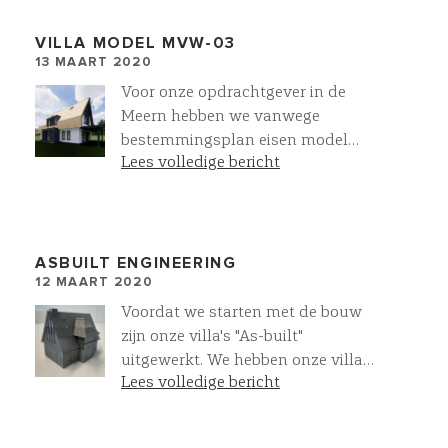
de trap uitgevoerd met bloktredes.
Onze trapverlichting maakt het af.
VILLA MODEL MVW-03
13 MAART 2020
Voor onze opdrachtgever in de
Meern hebben we vanwege
bestemmingsplan eisen model
Lees volledige bericht
MVW-03 volledig omgebouwd.
ASBUILT ENGINEERING
12 MAART 2020
Voordat we starten met de bouw
zijn onze villa's "As-built"
uitgewerkt. We hebben onze villa
Lees volledige bericht
die we in Noordwijkerhout gaan
realiseren 3D uitgeprint.