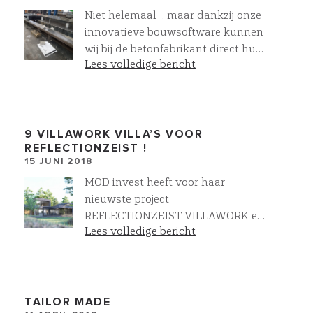
Niet helemaal , maar dankzij onze
innovatieve bouwsoftware kunnen
wij bij de betonfabrikant direct hun
Lees volledige bericht
machines aansturen en zelf onze
eigen funderingsbalken maken !
Mooi voor ons en daarom ook voor
u! Geborgde kwaliteit, geen
faalkosten, geen lange levertijden !
9 VILLAWORK VILLA’S VOOR
REFLECTIONZEIST !
Anders denken & anders doen geeft
15 JUNI 2018
Meer en soms ook Minder !
MOD invest heeft voor haar
nieuwste project
REFLECTIONZEIST VILLAWORK en
Lees volledige bericht
architectenbureau wUrck gevraagd
de engineering , realisatie en het
ontwerp van 9 zeer bijzondere
villa’s ter hand te nemen. Het
worden wederom top villa’s die
TAILOR MADE