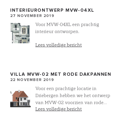
INTERIEURONTWERP MVW-04XL
27 NOVEMBER 2019
Voor MVW-04XL een prachtig
interieur ontworpen.
Lees volledige bericht
VILLA MVW-02 MET RODE DAKPANNEN
22 NOVEMBER 2019
Voor een prachtige locatie in
Driebergen hebben we het ontwerp
van MVW-02 voorzien van rode
Lees volledige bericht
dakpannen. ook met onze
Villawork collectie zijn volop
mogelijkheden om deze te
personaliseren!