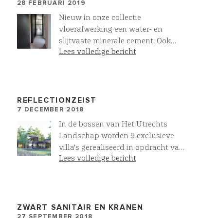
heeft een enrgiebehoefte in
28 FEBRUARI 2019
December van 346KWh, Eur. 70,00.
Nieuw in onze collectie
In de zomermaanden,
vloerafwerking een water- en
gecombineerd met passieve koeling
slijtvaste minerale cement. Ook
in de woning, loopt dit terug naar
Lees volledige bericht
geschikt voor natte ruimten en
Eur. 15,00/maand. Een villa van
inloopdouches. Deze minerale
900m3heeft met 15 zonnepanelen
cement geeft een stoere uitstraling
een energierekening van Eur. 0,00
en is verkrijgbaar in meer dan 30
voor verwarming, warmwater en
kleuren!
REFLECTIONZEIST
koeling.
7 DECEMBER 2018
In de bossen van Het Utrechts
Landschap worden 9 exclusieve
villa's gerealiseerd in opdracht van
Lees volledige bericht
MOD Invest. Deze villa's, onder
architectuur van Wurck, met een
bebouwd oppervlak van 300m2
worden voorzien van de mooiste
materialen en technieken.Start
ZWART SANITAIR EN KRANEN
27 SEPTEMBER 2018
verkoop op 15 december van 11.00