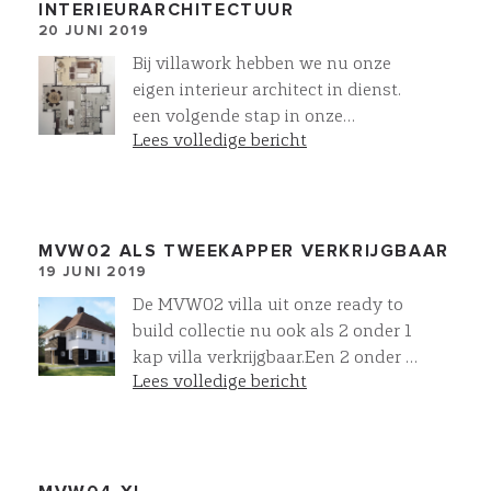
INTERIEURARCHITECTUUR
20 JUNI 2019
Bij villawork hebben we nu onze
eigen interieur architect in dienst.
een volgende stap in onze
Lees volledige bericht
dienstverlening. Voor MVW03XL
hebben we een voorstel uitgewerkt.
Voor verschillende activiteiten van
de dag ontwerpen we een eigen
plek! Aktief zitten aan het
MVW02 ALS TWEEKAPPER VERKRIJGBAAR
19 JUNI 2019
kookeiland bij het ontbijt of tijdens
het koken, 2 plekken om te kunnen
De MVW02 villa uit onze ready to
lezen in de zon, op de bank voor de
build collectie nu ook als 2 onder 1
TV of open haard en uitgebreid
kap villa verkrijgbaar.Een 2 onder 1
kunnen dineren aan een eettafel.
Lees volledige bericht
kap villa met de uitstraling van een
De ultieme manier van wonen
vrijstaande villa’s dat is de kracht
volgens Villawork
van VILLAWORK.