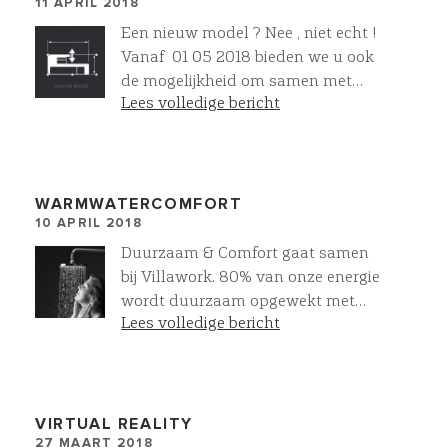
11 APRIL 2018
normaal niet in projectvorm
worden aangeboden. Meer
Een nieuw model ? Nee , niet echt !
schoonheid , kwaliteit ,
Vanaf 01 05 2018 bieden we u ook
duurzaamheid en comfort voor
de mogelijkheid om samen met
jong tot oud gewoon standaard !
Lees volledige bericht
onze architect uw eigen unieke villa
te ontwerpen. Voor villa’s vanaf
1200 m3 t/m 7200 m3. Helemaal
naar uw wens of zoals wij dat ook
wel noemen : Tailor Made ! Meer
WARMWATERCOMFORT
10 APRIL 2018
luxe , kwaliteit en zekerheid blijft
gewoon standaard. Ons unieke TM-
Duurzaam & Comfort gaat samen
Stappenplan met bijbehorende
bij Villawork. 80% van onze energie
condities zijn vanaf 01 05 2018 op
wordt duurzaam opgewekt met
onze website te vinden of neem nu
Lees volledige bericht
aardwarmte. Dankzij onze
al direct contact met ons op.
warmtepomp heeft u voldoende
warm water om tegelijkertijd 2
regendouches te gebruiken
VIRTUAL REALITY
27 MAART 2018