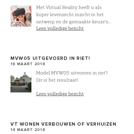
Met Virtual Reality heeft u als
koper levensecht inzicht in het
ontwerp en de gemaakte keuze's.
Lees volledige bericht
Zo nemen we u als koper stap voor
stap mee in het koperskeuze
proces. Bij iedere stap en iedere
wijziging!
MVW05 UITGEVOERD IN RIET!
16 MAART 2018
Model MVW05 uitvoeren in riet?
Dit is het resultaat!
Lees volledige bericht
VT WONEN VERBOUWEN OF VERHUIZEN
14 MAART 2018