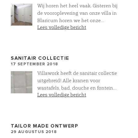
Wij horen het heel vaak. Gisteren bij
de vooroplevering van onze villa in
Blaricum horen we het onze
Lees volledige bericht
opdrachtgevers weer zeggen "Het
voelt zo goed" Wat ons betreft het
grootste compliment
SANITAIR COLLECTIE
17 SEPTEMBER 2018
Villawork heeft de sanitair collectie
uitgebreid! Alle kranen voor
wastafels, bad, douche en fontein
Lees volledige bericht
zijn als op- en inbouwkranen te
leveren. In de kleuren Chroom, RVS
en Mat Zwart. Alles compleet op
elkaar afgestemd. Meer oog voor
detail @villawork
TAILOR MADE ONTWERP
29 AUGUSTUS 2018