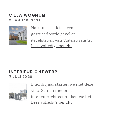
VILLA WOGNUM
9 JANUARI 2021
Natuursteen leien, een
gestucadoorde gevel en
gevelstenen van Vogelensangh .
Lees volledige bericht
Een fraaie combinatie voor deze
taylor made villa van Villawork
in Wognum
INTERIEUR ONTWERP
7 JULI 2020
Eind dit jaar starten we met deze
villa. Samen met onze
interieurarchitect maken we het
Lees volledige bericht
inrichtingsplan. Dit ontwerp is voor
de verfijning van de indeling, de