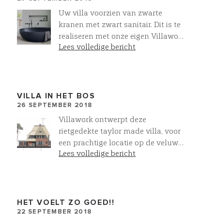
uur tot 14.00 uur in het
Uw villa voorzien van zwarte
Informatiecentrum Kerckebosch in
kranen met zwart sanitair. Dit is te
Zeist . Meer info ? Meldt u aan op
realiseren met onze eigen Villawork
info@mod-invest.eu en u ontvangt
Lees volledige bericht
collectie
op 12 december exclusief alle
informatie over deze unieke
VILLAWORK villa's !
VILLA IN HET BOS
26 SEPTEMBER 2018
Villawork ontwerpt deze
rietgedekte taylor made villa, voor
een prachtige locatie op de veluwe.
Lees volledige bericht
Een droom!
HET VOELT ZO GOED!!
22 SEPTEMBER 2018