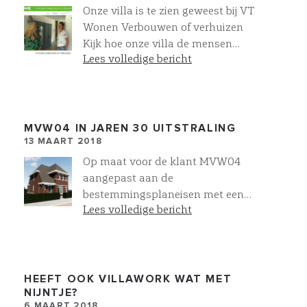
Onze villa is te zien geweest bij VT
Wonen Verbouwen of verhuizen
Kijk hoe onze villa de mensen
Lees volledige bericht
raakt!
MVW04 IN JAREN 30 UITSTRALING
13 MAART 2018
Op maat voor de klant MVW04
aangepast aan de
bestemmingsplaneisen met een
Lees volledige bericht
jaren 30 Herenhuis uitstraling. In
VR levensecht inzicht voor onze
klanten
HEEFT OOK VILLAWORK WAT MET
NIJNTJE?
6 MAART 2018