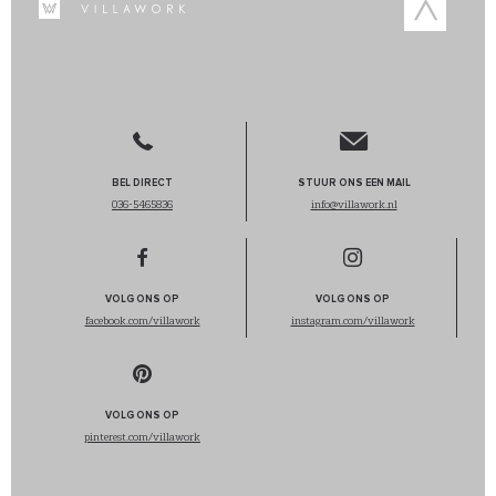
BEL DIRECT
STUUR ONS EEN MAIL
036-5465836
info@villawork.nl
VOLG ONS OP
VOLG ONS OP
facebook.com/villawork
instagram.com/villawork
VOLG ONS OP
pinterest.com/villawork