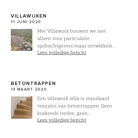
routing en de basis voor het
verlichtingsplan. Bij Villawork heeft
u alle kennis en inspiratie onder
VILLAWIJKEN
11 JUNI 2020
een dak
Met Villawork bouwen we niet
alleen voor particuliere
opdrachtgevers maar ontwikkelen
Lees volledige bericht
we ook complete villawijken. Hier in
vogelvlucht ons project MeerZeist
met rechtsonder in aanbouw
www.reflectionzeist.nl. Iedere villa
is Op Maat gemaakt. Meer
BETONTRAPPEN
13 MAART 2020
mogelijkk met Projectmatig
Particulier Opdrachtgeverschap.
Een villawork villa is standaard
voorzien van betontrappen. Geen
krakende treden, geen
Lees volledige bericht
aftimmerlatten!. De betontrappen
kunnen we bekleden met parket,
tegels of betonsire. In deze villa is