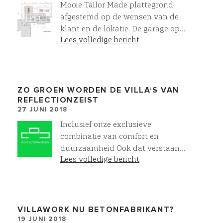
Mooie Tailor Made plattegrond
afgestemd op de wensen van de
klant en de lokatie. De garage op
Lees volledige bericht
deze wijze VOOR je villa ontwerpen
is vaak niet mogelijk binnen de
bestemmingsplaneisen. Dit gaat
een heel rijk gevoel geven als je aan
komt rijden!
ZO GROEN WORDEN DE VILLA‘S VAN
REFLECTIONZEIST
27 JUNI 2018
Inclusief onze exclusieve
combinatie van comfort en
duurzaamheid Ook dat verstaan
Lees volledige bericht
wij onder easy living ! Lees er meer
over op
: https://www.villawork.nl/premium-
klasse/energiezuinig-wonen
VILLAWORK NU BETONFABRIKANT?
19 JUNI 2018